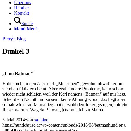
Über uns
Händler
Kontakt
Suche
Menü
Menü
Berry's Blog
Dunkel 3
„I am Batman“
Habe mich an den Ausdruck „Menschen“ gewohnt obwohl er mir
ziemlich fiktiv erscheint. Aber egal, andere Probleme, kann schon
wieder nicht schlafen weil der Kerl namens „Batman“ auf mir liegt.
Scheint ein Nachthund zu sein, keine Ahnung woran das liegt aber
so nah wie er an Mama liegt hat er wohl den Joker gezogen, mir ein
Rätsel warum. Weg da Batman, jetzt will ich zu Mama.
5. Mai 2014
/
von
sa_bine
https://hundejause.at/wp-content/uploads/2016/08/batmanhund.png
380
940
sa_bine
https://hundejause.at/wp-