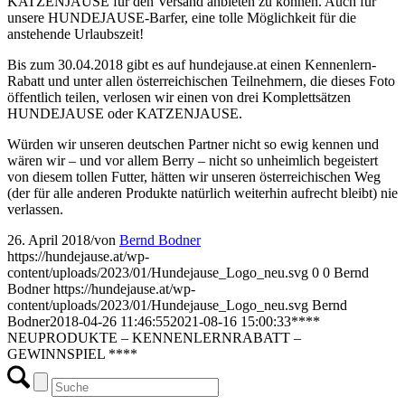
KATZENJAUSE für den Versand anbieten zu können. Auch für
unsere HUNDEJAUSE-Barfer, eine tolle Möglichkeit für die
anstehende Urlaubszeit!
Bis zum 30.04.2018 gibt es auf hundejause.at einen Kennenlern-
Rabatt und unter allen österreichischen Teilnehmern, die dieses Foto
öffentlich teilen, verlosen wir einen von drei Komplettsätzen
HUNDEJAUSE oder KATZENJAUSE.
Würden wir unseren deutschen Partner nicht so ewig kennen und
wären wir – und vor allem Berry – nicht so unheimlich begeistert
von diesem tollen Futter, hätten wir unseren österreichischen Weg
(der für alle anderen Produkte natürlich weiterhin aufrecht bleibt) nie
verlassen.
26. April 2018
/
von
Bernd Bodner
https://hundejause.at/wp-
content/uploads/2023/01/Hundejause_Logo_neu.svg
0
0
Bernd
Bodner
https://hundejause.at/wp-
content/uploads/2023/01/Hundejause_Logo_neu.svg
Bernd
Bodner
2018-04-26 11:46:55
2021-08-16 15:00:33
****
NEUPRODUKTE – KENNENLERNRABATT –
GEWINNSPIEL ****