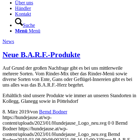
Über uns
Händler
Kontakt
Suche
Menü
Menü
News
Neue B.A.R.F.-Produkte
Auf Grund der großen Nachfrage gibt es bei uns mittlerweile
mehrere Sorten. Vom Rinder-Mix über das Rinder-Menü sowie
diverse Sorten von Ente, Gans oder Geflügel-Innereien gibt es bei
uns alles was das B.A.R.F.-Herz begehrt.
Erhältlich sind unsere Produkte wie immer an unseren Standorten in
Kollegg, Glanegg sowie in Pöttelsdorf
8. März 2019
/
von
Bernd Bodner
https://hundejause.at/wp-
content/uploads/2023/01/Hundejause_Logo_neu.svg
0
0
Bernd
Bodner
https://hundejause.at/wp-
content/uploads/2023/01/Hundejause_Logo_neu.svg
Bernd
Bodner
2019-03-08 09:08:00
2021-08-16 15:00:33
Neue B.A.R.F.-