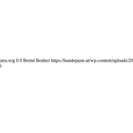
_neu.svg
0
0
Bernd Bodner
https://hundejause.at/wp-content/uploads
6