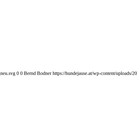
_neu.svg
0
0
Bernd Bodner
https://hundejause.at/wp-content/uploads