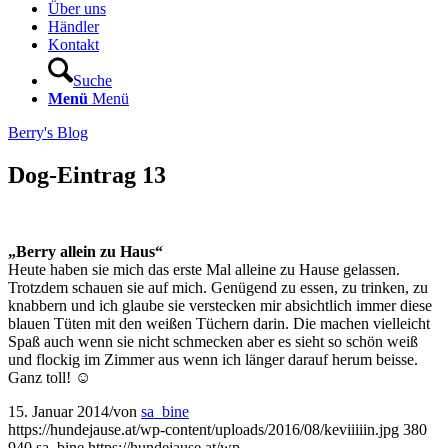
Über uns
Händler
Kontakt
Suche
Menü
Menü
Berry's Blog
Dog-Eintrag 13
„Berry allein zu Haus“
Heute haben sie mich das erste Mal alleine zu Hause gelassen.
Trotzdem schauen sie auf mich. Genügend zu essen, zu trinken, zu
knabbern und ich glaube sie verstecken mir absichtlich immer diese
blauen Tüten mit den weißen Tüchern darin. Die machen vielleicht
Spaß auch wenn sie nicht schmecken aber es sieht so schön weiß
und flockig im Zimmer aus wenn ich länger darauf herum beisse.
Ganz toll! ☺
15. Januar 2014
/
von
sa_bine
https://hundejause.at/wp-content/uploads/2016/08/keviiiiin.jpg
380
940
sa_bine
https://hundejause.at/wp-