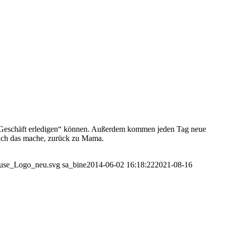
r Geschäft erledigen“ können. Außerdem kommen jeden Tag neue
d ich das mache, zurück zu Mama.
jause_Logo_neu.svg
sa_bine
2014-06-02 16:18:22
2021-08-16