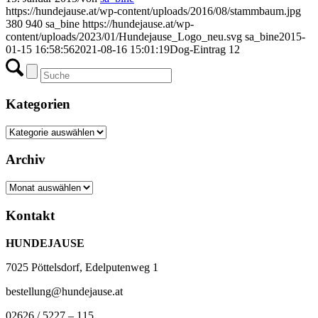
https://hundejause.at/wp-content/uploads/2016/08/stammbaum.jpg
380
940
sa_bine
https://hundejause.at/wp-
content/uploads/2023/01/Hundejause_Logo_neu.svg
sa_bine
2015-
01-15 16:58:56
2021-08-16 15:01:19
Dog-Eintrag 12
Kategorien
Kategorien
Archiv
Archiv
Kontakt
HUNDEJAUSE
7025 Pöttelsdorf, Edelputenweg 1
bestellung@hundejause.at
02626 / 5227 – 115