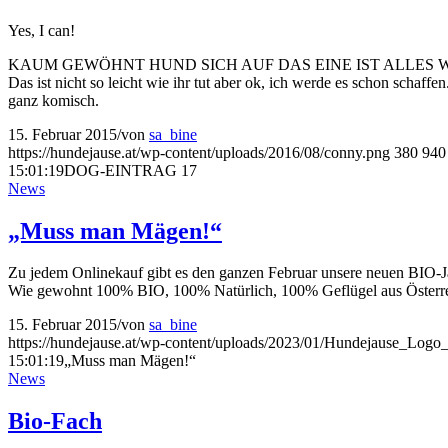
Yes, I can!
KAUM GEWÖHNT HUND SICH AUF DAS EINE IST ALLES WIEDER ANDERS
Das ist nicht so leicht wie ihr tut aber ok, ich werde es schon schaf
ganz komisch.
15. Februar 2015
/
von
sa_bine
https://hundejause.at/wp-content/uploads/2016/08/conny.png
380
940
15:01:19
DOG-EINTRAG 17
News
„Muss man Mägen!“
Zu jedem Onlinekauf gibt es den ganzen Februar unsere neuen BI
Wie gewohnt 100% BIO, 100% Natürlich, 100% Geflügel aus Österr
15. Februar 2015
/
von
sa_bine
https://hundejause.at/wp-content/uploads/2023/01/Hundejause_Logo
15:01:19
„Muss man Mägen!“
News
Bio-Fach