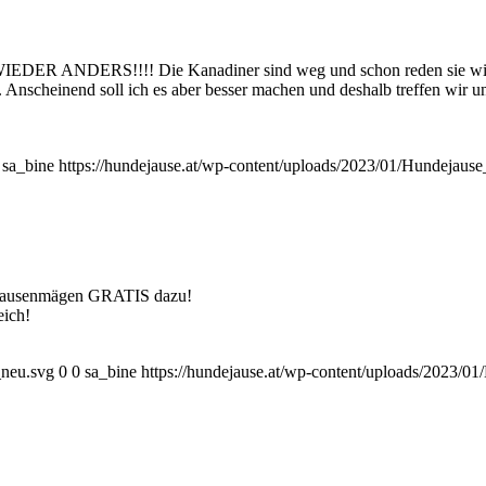
!!!! Die Kanadiner sind weg und schon reden sie wieder norma
fen. Anscheinend soll ich es aber besser machen und deshalb treffen wir 
sa_bine
https://hundejause.at/wp-content/uploads/2023/01/Hundejau
O-Jausenmägen GRATIS dazu!
eich!
_neu.svg
0
0
sa_bine
https://hundejause.at/wp-content/uploads/2023/