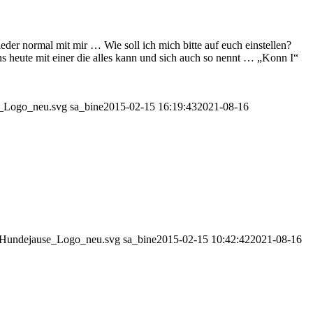
l mit mir … Wie soll ich mich bitte auf euch einstellen?
uns heute mit einer die alles kann und sich auch so nennt … „Konn I“
se_Logo_neu.svg
sa_bine
2015-02-15 16:19:43
2021-08-16
01/Hundejause_Logo_neu.svg
sa_bine
2015-02-15 10:42:42
2021-08-16