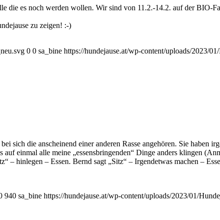
le die es noch werden wollen. Wir sind von 11.2.-14.2. auf der BIO-Fa
ndejause zu zeigen! :-)
_neu.svg
0
0
sa_bine
https://hundejause.at/wp-content/uploads/2023/
ei sich die anscheinend einer anderen Rasse angehören. Sie haben ir
as auf einmal alle meine „essensbringenden“ Dinge anders klingen (An
latz“ – hinlegen – Essen. Bernd sagt „Sitz“ – Irgendetwas machen – Ess
0
940
sa_bine
https://hundejause.at/wp-content/uploads/2023/01/Hun