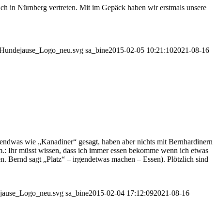
ch in Nürnberg vertreten. Mit im Gepäck haben wir erstmals unsere
01/Hundejause_Logo_neu.svg
sa_bine
2015-02-05 10:21:10
2021-08-16
gendwas wie „Kanadiner“ gesagt, haben aber nichts mit Bernhardinern
m.: Ihr müsst wissen, dass ich immer essen bekomme wenn ich etwas
en. Bernd sagt „Platz“ – irgendetwas machen – Essen). Plötzlich sind
dejause_Logo_neu.svg
sa_bine
2015-02-04 17:12:09
2021-08-16