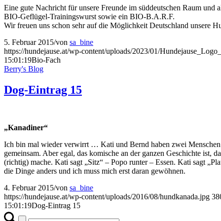
Eine gute Nachricht für unsere Freunde im süddeutschen Raum und al
BIO-Geflügel-Trainingswurst sowie ein BIO-B.A.R.F.
Wir freuen uns schon sehr auf die Möglichkeit Deutschland unsere Hu
5. Februar 2015
/
von
sa_bine
https://hundejause.at/wp-content/uploads/2023/01/Hundejause_Logo
15:01:19
Bio-Fach
Berry's Blog
Dog-Eintrag 15
„Kanadiner“
Ich bin mal wieder verwirrt … Kati und Bernd haben zwei Menschen b
gemeinsam. Aber egal, das komische an der ganzen Geschichte ist, d
(richtig) mache. Kati sagt „Sitz“ – Popo runter – Essen. Kati sagt „P
die Dinge anders und ich muss mich erst daran gewöhnen.
4. Februar 2015
/
von
sa_bine
https://hundejause.at/wp-content/uploads/2016/08/hundkanada.jpg
38
15:01:19
Dog-Eintrag 15