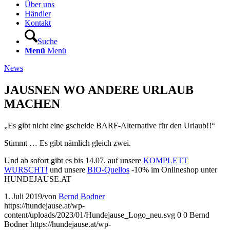
Über uns
Händler
Kontakt
Suche
Menü
Menü
News
JAUSNEN WO ANDERE URLAUB
MACHEN
„Es gibt nicht eine gscheide BARF-Alternative für den Urlaub!!“
Stimmt … Es gibt nämlich gleich zwei.
Und ab sofort gibt es bis 14.07. auf unsere
KOMPLETT
WURSCHT!
und unsere
BIO-Quellos
-10% im Onlineshop unter
HUNDEJAUSE.AT
1. Juli 2019
/
von
Bernd Bodner
https://hundejause.at/wp-
content/uploads/2023/01/Hundejause_Logo_neu.svg
0
0
Bernd
Bodner
https://hundejause.at/wp-