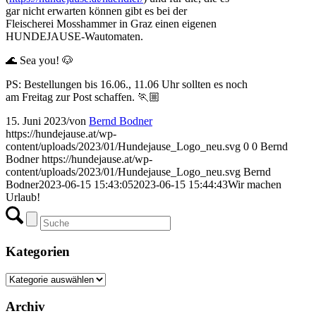
gar nicht erwarten können gibt es bei der
Fleischerei Mosshammer in Graz einen eigenen
HUNDEJAUSE-Wautomaten.
🌊 Sea you! 🐶
PS: Bestellungen bis 16.06., 11.06 Uhr sollten es noch
am Freitag zur Post schaffen. 🏃🏼
15. Juni 2023
/
von
Bernd Bodner
https://hundejause.at/wp-
content/uploads/2023/01/Hundejause_Logo_neu.svg
0
0
Bernd
Bodner
https://hundejause.at/wp-
content/uploads/2023/01/Hundejause_Logo_neu.svg
Bernd
Bodner
2023-06-15 15:43:05
2023-06-15 15:44:43
Wir machen
Urlaub!
Kategorien
Kategorien
Archiv