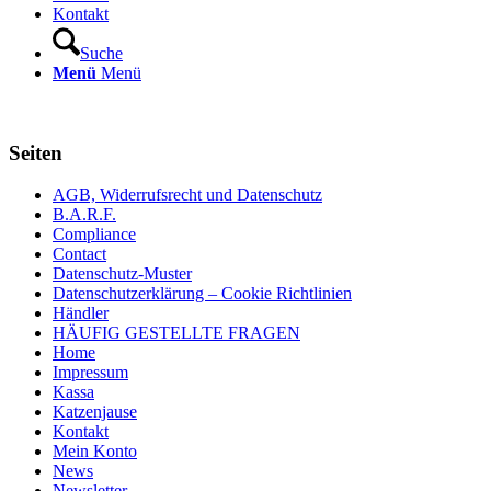
Kontakt
Suche
Menü
Menü
Seiten
AGB, Widerrufsrecht und Datenschutz
B.A.R.F.
Compliance
Contact
Datenschutz-Muster
Datenschutzerklärung – Cookie Richtlinien
Händler
HÄUFIG GESTELLTE FRAGEN
Home
Impressum
Kassa
Katzenjause
Kontakt
Mein Konto
News
Newsletter