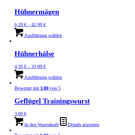
der
mehrere
Produktseite
Varianten
Hühnermägen
gewählt
auf.
werden
Die
Preisspanne:
6,29
€
–
42,99
€
Optionen
6,29 €
Dieses
können
bis
Produkt
Ausführung wählen
auf
42,99 €
weist
der
mehrere
Produktseite
Varianten
Hühnerhälse
gewählt
auf.
werden
Die
Preisspanne:
4,59
€
–
33,99
€
Optionen
4,59 €
Dieses
können
bis
Produkt
Ausführung wählen
auf
33,99 €
weist
der
mehrere
Bewertet mit
3.00
von 5
Produktseite
Varianten
gewählt
auf.
Geflügel Trainingswurst
werden
Die
Optionen
3,09
€
können
auf
In den Warenkorb
Details anzeigen
der
Produktseite