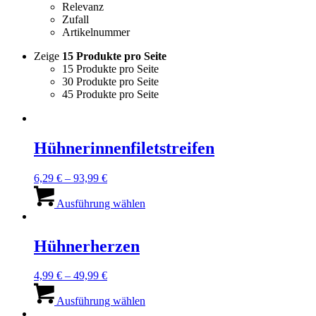
Relevanz
Zufall
Artikelnummer
Zeige
15 Produkte pro Seite
15 Produkte pro Seite
30 Produkte pro Seite
45 Produkte pro Seite
Hühnerinnenfiletstreifen
Preisspanne:
6,29
€
–
93,99
€
6,29 €
Dieses
bis
Produkt
Ausführung wählen
93,99 €
weist
mehrere
Varianten
Hühnerherzen
auf.
Die
Preisspanne:
4,99
€
–
49,99
€
Optionen
4,99 €
Dieses
können
bis
Produkt
Ausführung wählen
auf
49,99 €
weist