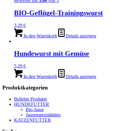
Bewertet mit
5.00
von 5
gewählt
werden
BIO-Geflügel-Trainingswurst
3,29
€
In den Warenkorb
Details anzeigen
Hundewurst mit Gemüse
5,29
€
In den Warenkorb
Details anzeigen
Produktkategorien
Beliebte Produkte
HUNDEFUTTER
Bio-Jause
Jausenspezialitäten
KATZENFUTTER