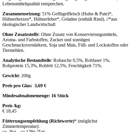
Lebensmittelqualität entsprechen.
Zusammensetzung
: 51% Geflügelfleisch (Huhn & Pute)*,
Hühnerherzen*, Hühnerleber*, Gelatine (enthält Rind). //*aus
ökologischer Landwirtschaft
Ohne Zusatzstoffe
: Ohne Zusatz von Konservierungsmitteln,
Aroma- und Farbstoffen, Zucker und sonstigen
Geschmacksverstärkern, Soja und Mais, Füll- und Lockstoffen oder
Tiermehlen.
Analytische Bestandteile
: Rohasche 0,5%, Rohfaser 1%,
Rohprotein 15,3%, Rohfett 12,5%, Feuchtigkeit 71%.
Gewicht
: 200g
Preis pro Glas: 3,69 €
Mindesabnahmemenge: 16 Stück
Preis /kg:
€ 18,45
Fütterungsempfehlung (Richtwerte)
* (möglichst
Zimmertemperatur):
ca. 3kg – ca.128g /Tag